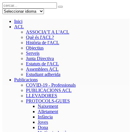
Inici
ACL
ASSOCIA'T A L'ACL
Què és l'ACL?
Història de l'ACL
Objectius
Serveis
Junta Directiva
Estatuts de l'ACL
Assemblees ACL
Estudiant adherida
Publicacions
COVID-19 - Professionals
PUBLICACIONS ACL
LLEVADORES
PROTOCOLS-GUIES
Naixement
Alletament
Infància
Joves
Dona