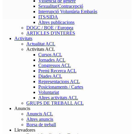
Violència de gènere
Sexualitat/Contracepció
Interrupció Voluntària Embaràs
ITS/SIDA
Altres publicacions
DOGC / BOE / Europea
ARTICLES D'INTERÈS
Activitats
Actualitat ACL
Activitats ACL
Cursos ACL
Jornades ACL
Congressos ACL
Premi Recerca ACL
Diades ACL
Representacions ACL
Posicionaments / Cartes
Voluntariat
Altres activitats ACL
GRUPS DE TREBALL ACL
Anuncis
Anuncis ACL
Altres anuncis
Borsa de treball
Llevadores