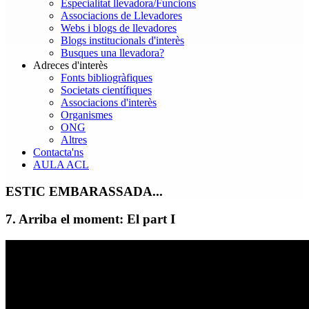
Especialitat llevadora/Funcions
Associacions de Llevadores
Webs i blogs de llevadores
Blogs institucionals d'interès
Busques una llevadora?
Adreces d'interès
Fonts bibliogràfiques
Societats científiques
Associacions d'interès
Organismes
ONG
Altres
Contacta'ns
AULA ACL
ESTIC EMBARASSADA...
7. Arriba el moment: El part I