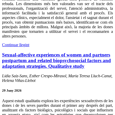
rebuda. Les dimensions més ben valorades van ser el tracte dels
professionals, l'organització del servei, l'atenció administrativa, la
informació facilitada i la satisfacció general amb el procés. Els
aspectes clínics, especialment el dolor, l'ansietat i el sagnat durant el
procés, van obtenir puntuacions més baixes, identificant-se com els
principals àmbits de millora. Malgrat això, la majoria de les dones
manifesten que tornarien a utilitzar el servei i el recomanarien a
altres persones.
Continuar llegint
Sexual-affective experiences of women and partners
postpartum and related biopsychosocial factors and
adaptation strategies. Qualitative study
Lidia Saiz-Sans, Esther Crespo-Mirasol, Maria Teresa Lluch-Canut,
Helena Viñas-Llebot
29 Juny 2026
Aquest estudi qualitatiu explora les experiències sexoafectives de les
dones i de les seves parelles durant el primer any després del part,
analitzant els factors biològics, psicològics i socials que influeixen
en aquesta etapa, així com les estratègies que desenvolupen per