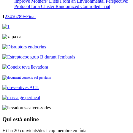
Improve Mothers’ Diets From an Environmental Perspective:
Protocol for a Cluster Randomized Controlled Trial
1
2
3
4
5
6
7
8
9
»
Final
Qui
està online
Hi ha 20 convidats/des i cap membre en línia