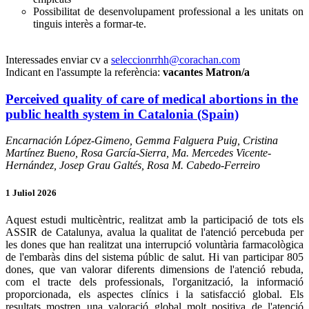
Possibilitat de desenvolupament professional a les unitats on
tinguis interès a formar-te.
Interessades enviar cv a
seleccionrrhh@corachan.com
Indicant en l'assumpte la referència:
vacantes Matron/a
Perceived quality of care of medical abortions in the
public health system in Catalonia (Spain)
Encarnación López-Gimeno, Gemma Falguera Puig, Cristina
Martínez Bueno, Rosa García-Sierra, Ma. Mercedes Vicente-
Hernández, Josep Grau Galtés, Rosa M. Cabedo-Ferreiro
1 Juliol 2026
Aquest estudi multicèntric, realitzat amb la participació de tots els
ASSIR de Catalunya, avalua la qualitat de l'atenció percebuda per
les dones que han realitzat una interrupció voluntària farmacològica
de l'embaràs dins del sistema públic de salut. Hi van participar 805
dones, que van valorar diferents dimensions de l'atenció rebuda,
com el tracte dels professionals, l'organització, la informació
proporcionada, els aspectes clínics i la satisfacció global. Els
resultats mostren una valoració global molt positiva de l'atenció