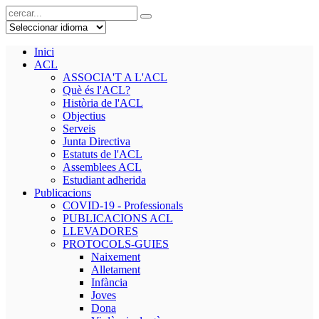
Inici
ACL
ASSOCIA'T A L'ACL
Què és l'ACL?
Història de l'ACL
Objectius
Serveis
Junta Directiva
Estatuts de l'ACL
Assemblees ACL
Estudiant adherida
Publicacions
COVID-19 - Professionals
PUBLICACIONS ACL
LLEVADORES
PROTOCOLS-GUIES
Naixement
Alletament
Infància
Joves
Dona