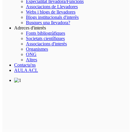
Especialitat llevadora/Funcions
Associacions de Llevadores
Webs i blogs de llevadores
Blogs institucionals d'interès
Busques una llevadora?
Adreces d'interès
Fonts bibliogràfiques
Societats científiques
Associacions d'interès
Organismes
ONG
Altres
Contacta'ns
AULA ACL