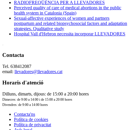
RADIOFREQÜÈNCIA PER A LLEVADORES
Perceived quality of care of medical abortions in the public
health system in Catalonia (Spain)
Sexual-affective experiences of women and partners
postpartum and related biopsychosocial factors and adaptation
strategies. Qualitative study
Hospital Vall d'Hebron necessita incorporar LLEVADORES
.
Contacta
Tel. 638412087
email:
llevadores@llevadores.cat
Horaris d'atenció
Dilluns, dimarts, dijous: de 15:00 a 20:00 hores
Dimecres: de 9:00 a 14:00 i de 15:00 a 20:00 hores
Divendres: de 9:00 a 14:00 hores
Contacta'ns
Política de cookies
Política de privacitat
Avís legal