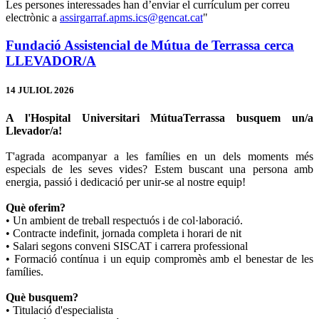
Les persones interessades han d’enviar el currículum per correu
electrònic a
assirgarraf.apms.ics@gencat.cat
"
Fundació Assistencial de Mútua de Terrassa cerca
LLEVADOR/A
14 JULIOL 2026
A l'Hospital Universitari MútuaTerrassa busquem un/a
Llevador/a!
T'agrada acompanyar a les famílies en un dels moments més
especials de les seves vides? Estem buscant una persona amb
energia, passió i dedicació per unir-se al nostre equip!
Què oferim?
• Un ambient de treball respectuós i de col·laboració.
• Contracte indefinit, jornada completa i horari de nit
• Salari segons conveni SISCAT i carrera professional
• Formació contínua i un equip compromès amb el benestar de les
famílies.
Què busquem?
• Titulació d'especialista