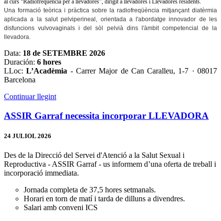
al curs “Radiofreqüència per a llevadores”, dirigit a llevadores i Llevadores residents.
Una formació teòrica i pràctica sobre la radiofreqüència mitjançant diatèrmia
aplicada a la salut pelviperineal, orientada a l'abordatge innovador de les
disfuncions vulvovaginals i del sòl pelvià dins l'àmbit competencial de la
llevadora
.
Data:
18 de SETEMBRE 2026
Duración:
6 hores
LLoc:
L’Acadèmia
- Carrer Major de Can Caralleu, 1-7 · 08017
Barcelona
Continuar llegint
ASSIR Garraf necessita incorporar LLEVADORA
24 JULIOL 2026
Des de la Direcció del Servei d'Atenció a la Salut Sexual i
Reproductiva - ASSIR Garraf - us informem d’una oferta de treball i
incorporació immediata.
Jornada completa de 37,5 hores setmanals.
Horari en torn de matí i tarda de dilluns a divendres.
Salari amb conveni ICS