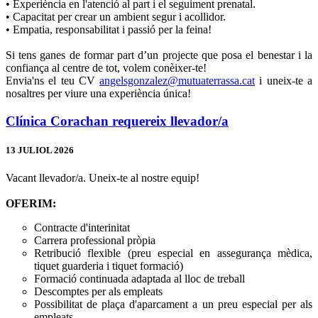
• Experiència en l'atenció al part i el seguiment prenatal.
• Capacitat per crear un ambient segur i acollidor.
• Empatia, responsabilitat i passió per la feina!
Si tens ganes de formar part d’un projecte que posa el benestar i la
confiança al centre de tot, volem conèixer-te!
Envia'ns el teu CV
angelsgonzalez@mutuaterrassa.cat
i uneix-te a
nosaltres per viure una experiència única!
Clínica Corachan requereix llevador/a
13 JULIOL 2026
Vacant llevador/a. Uneix-te al nostre equip!
OFERIM:
Contracte d'interinitat
Carrera professional pròpia
Retribució flexible (preu especial en assegurança mèdica,
tiquet guarderia i tiquet formació)
Formació continuada adaptada al lloc de treball
Descomptes per als empleats
Possibilitat de plaça d'aparcament a un preu especial per als
empleats