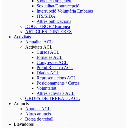
Violència de gènere
Sexualitat/Contracepció
Interrupció Voluntària Embaràs
ITS/SIDA
Altres publicacions
DOGC / BOE / Europea
ARTICLES D'INTERÈS
Activitats
Actualitat ACL
Activitats ACL
Cursos ACL
Jornades ACL
Congressos ACL
Premi Recerca ACL
Diades ACL
Representacions ACL
Posicionaments / Cartes
Voluntariat
Altres activitats ACL
GRUPS DE TREBALL ACL
Anuncis
Anuncis ACL
Altres anuncis
Borsa de treball
Llevadores