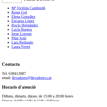
Mª Victòria Cambredó
Roser Gol
Elena González
Encarna López
Rocío Hernández
Lucía Burgos
Irene Lorente
Pilar Asín
Lara Redondo
Laura Ferret
.
Contacta
Tel. 638412087
email:
llevadores@llevadores.cat
Horaris d'atenció
Dilluns, dimarts, dijous: de 15:00 a 20:00 hores
Dimecres: de 9:00 a 14:00 i de 15:00 a 20:00 hores
Divendres: de 9:00 a 14:00 hores