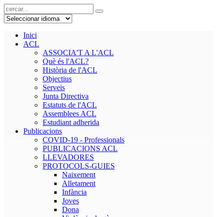
Inici
ACL
ASSOCIA'T A L'ACL
Què és l'ACL?
Història de l'ACL
Objectius
Serveis
Junta Directiva
Estatuts de l'ACL
Assemblees ACL
Estudiant adherida
Publicacions
COVID-19 - Professionals
PUBLICACIONS ACL
LLEVADORES
PROTOCOLS-GUIES
Naixement
Alletament
Infància
Joves
Dona