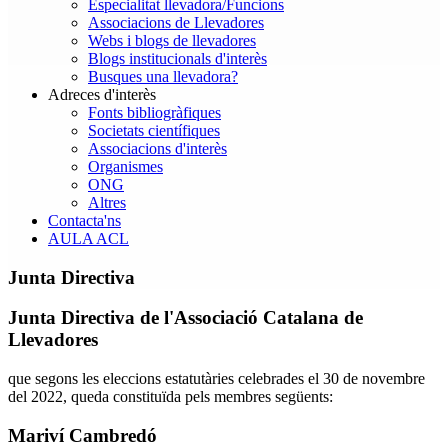
Especialitat llevadora/Funcions
Associacions de Llevadores
Webs i blogs de llevadores
Blogs institucionals d'interès
Busques una llevadora?
Adreces d'interès
Fonts bibliogràfiques
Societats científiques
Associacions d'interès
Organismes
ONG
Altres
Contacta'ns
AULA ACL
Junta Directiva
Junta Directiva
de l'Associació Catalana de
Llevadores
que segons les eleccions estatutàries celebrades el 30 de novembre
del 2022, queda constituïda pels membres següents:
Mariví
Cambredó