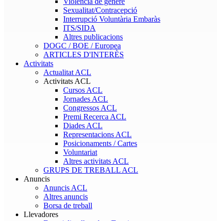
Violència de gènere
Sexualitat/Contracepció
Interrupció Voluntària Embaràs
ITS/SIDA
Altres publicacions
DOGC / BOE / Europea
ARTICLES D'INTERÈS
Activitats
Actualitat ACL
Activitats ACL
Cursos ACL
Jornades ACL
Congressos ACL
Premi Recerca ACL
Diades ACL
Representacions ACL
Posicionaments / Cartes
Voluntariat
Altres activitats ACL
GRUPS DE TREBALL ACL
Anuncis
Anuncis ACL
Altres anuncis
Borsa de treball
Llevadores