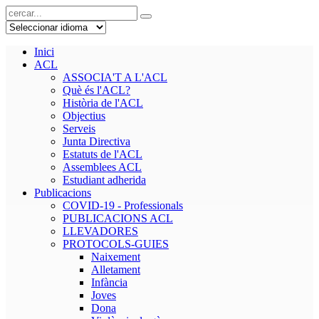
Inici
ACL
ASSOCIA'T A L'ACL
Què és l'ACL?
Història de l'ACL
Objectius
Serveis
Junta Directiva
Estatuts de l'ACL
Assemblees ACL
Estudiant adherida
Publicacions
COVID-19 - Professionals
PUBLICACIONS ACL
LLEVADORES
PROTOCOLS-GUIES
Naixement
Alletament
Infància
Joves
Dona