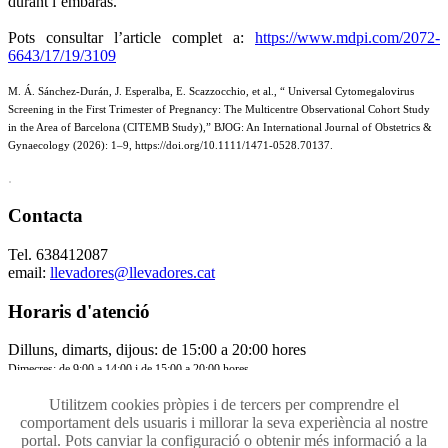
durant l’embaràs.
Pots consultar l’article complet a:
https://www.mdpi.com/2072-
6643/17/19/3109
M. Á. Sánchez-Durán, J. Esperalba, E. Scazzocchio, et al., “ Universal Cytomegalovirus
Screening in the First Trimester of Pregnancy: The Multicentre Observational Cohort Study
in the Area of Barcelona (CITEMB Study),” BJOG: An International Journal of Obstetrics &
Gynaecology (2026): 1–9, https://doi.org/10.1111/1471-0528.70137.
.
Contacta
Tel. 638412087
email:
llevadores@llevadores.cat
Horaris d'atenció
Dilluns, dimarts, dijous: de 15:00 a 20:00 hores
Dimecres: de 9:00 a 14:00 i de 15:00 a 20:00 hores
Divendres: de 9:00 a 14:00 hores
Utilitzem cookies pròpies i de tercers per comprendre el
Contacta'ns
comportament dels usuaris i millorar la seva experiència al nostre
Política de cookies
portal. Pots canviar la configuració o obtenir més informació a la