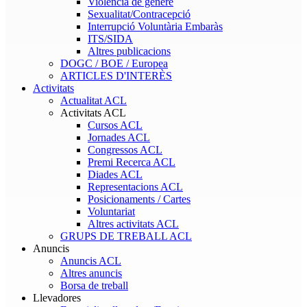
Violència de gènere
Sexualitat/Contracepció
Interrupció Voluntària Embaràs
ITS/SIDA
Altres publicacions
DOGC / BOE / Europea
ARTICLES D'INTERÈS
Activitats
Actualitat ACL
Activitats ACL
Cursos ACL
Jornades ACL
Congressos ACL
Premi Recerca ACL
Diades ACL
Representacions ACL
Posicionaments / Cartes
Voluntariat
Altres activitats ACL
GRUPS DE TREBALL ACL
Anuncis
Anuncis ACL
Altres anuncis
Borsa de treball
Llevadores