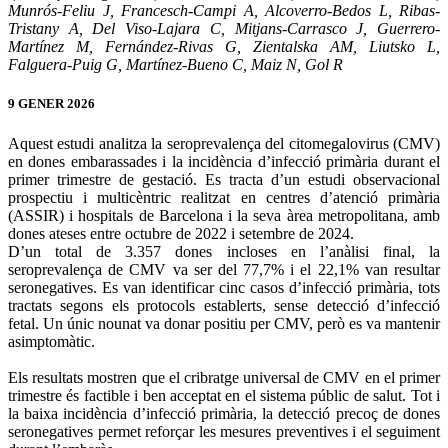
Munrós-Feliu J, Francesch-Campi A, Alcoverro-Bedos L, Ribas-
Tristany A, Del Viso-Lajara C, Mitjans-Carrasco J, Guerrero-
Martínez M, Fernández-Rivas G, Zientalska AM, Liutsko L,
Falguera-Puig G, Martínez-Bueno C, Maiz N, Gol R
9 GENER 2026
Aquest estudi analitza la seroprevalença del citomegalovirus (CMV)
en dones embarassades i la incidència d’infecció primària durant el
primer trimestre de gestació. Es tracta d’un estudi observacional
prospectiu i multicèntric realitzat en centres d’atenció primària
(ASSIR) i hospitals de Barcelona i la seva àrea metropolitana, amb
dones ateses entre octubre de 2022 i setembre de 2024.
D’un total de 3.357 dones incloses en l’anàlisi final, la
seroprevalença de CMV va ser del 77,7% i el 22,1% van resultar
seronegatives. Es van identificar cinc casos d’infecció primària, tots
tractats segons els protocols establerts, sense detecció d’infecció
fetal. Un únic nounat va donar positiu per CMV, però es va mantenir
asimptomàtic.
Els resultats mostren que el cribratge universal de CMV en el primer
trimestre és factible i ben acceptat en el sistema públic de salut. Tot i
la baixa incidència d’infecció primària, la detecció precoç de dones
seronegatives permet reforçar les mesures preventives i el seguiment