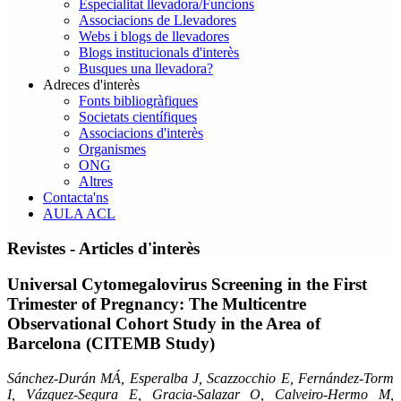
Especialitat llevadora/Funcions
Associacions de Llevadores
Webs i blogs de llevadores
Blogs institucionals d'interès
Busques una llevadora?
Adreces d'interès
Fonts bibliogràfiques
Societats científiques
Associacions d'interès
Organismes
ONG
Altres
Contacta'ns
AULA ACL
Revistes - Articles d'interès
Universal Cytomegalovirus Screening in the First
Trimester of Pregnancy: The Multicentre
Observational Cohort Study in the Area of
Barcelona (CITEMB Study)
Sánchez-Durán MÁ, Esperalba J, Scazzocchio E, Fernández-Torm
I, Vázquez-Segura E, Gracia-Salazar O, Calveiro-Hermo M,