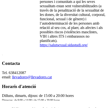
persones i comunitats a qui les seves
sexualitats estan sent vulnerabilitzades (a
través de la penalització de la sexualitat de
les dones, de la diversitat cultural, corporal,
funcional, sexual i de gènere) i
l’autodeterminació de les persones amb
relació al seu cos, al plaer, als afectes i als
possibles riscos (violències masclistes,
VIH i altres ITS i embarassos no
planificats).
https://salutsexual.sidastudi.org/
.
Contacta
Tel. 638412087
email:
llevadores@llevadores.cat
Horaris d'atenció
Dilluns, dimarts, dijous: de 15:00 a 20:00 hores
Dimecres: de 9:00 a 14:00 i de 15:00 a 20:00 hores
Divendres: de 9:00 a 14:00 hores