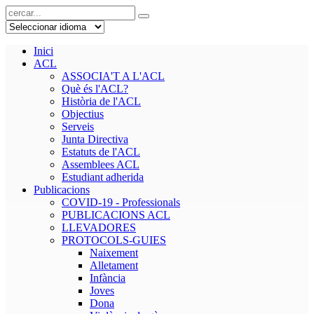
Inici
ACL
ASSOCIA'T A L'ACL
Què és l'ACL?
Història de l'ACL
Objectius
Serveis
Junta Directiva
Estatuts de l'ACL
Assemblees ACL
Estudiant adherida
Publicacions
COVID-19 - Professionals
PUBLICACIONS ACL
LLEVADORES
PROTOCOLS-GUIES
Naixement
Alletament
Infància
Joves
Dona