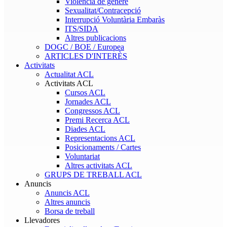
Violència de gènere
Sexualitat/Contracepció
Interrupció Voluntària Embaràs
ITS/SIDA
Altres publicacions
DOGC / BOE / Europea
ARTICLES D'INTERÈS
Activitats
Actualitat ACL
Activitats ACL
Cursos ACL
Jornades ACL
Congressos ACL
Premi Recerca ACL
Diades ACL
Representacions ACL
Posicionaments / Cartes
Voluntariat
Altres activitats ACL
GRUPS DE TREBALL ACL
Anuncis
Anuncis ACL
Altres anuncis
Borsa de treball
Llevadores