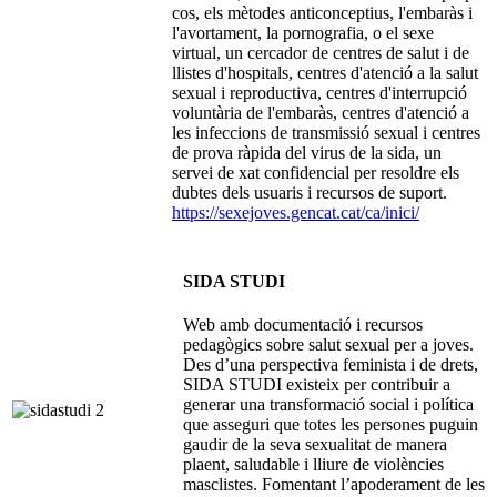
cos, els mètodes anticonceptius, l'embaràs i
l'avortament, la pornografia, o el sexe
virtual, un cercador de centres de salut i de
llistes d'hospitals, centres d'atenció a la salut
sexual i reproductiva, centres d'interrupció
voluntària de l'embaràs, centres d'atenció a
les infeccions de transmissió sexual i centres
de prova ràpida del virus de la sida, un
servei de xat confidencial per resoldre els
dubtes dels usuaris i recursos de suport.
https://sexejoves.gencat.cat/ca/inici/
SIDA STUDI
Web amb documentació i recursos
pedagògics sobre salut sexual per a joves.
Des d’una perspectiva feminista i de drets,
SIDA STUDI existeix per contribuir a
generar una transformació social i política
que asseguri que totes les persones puguin
gaudir de la seva sexualitat de manera
plaent, saludable i lliure de violències
masclistes. Fomentant l’apoderament de les