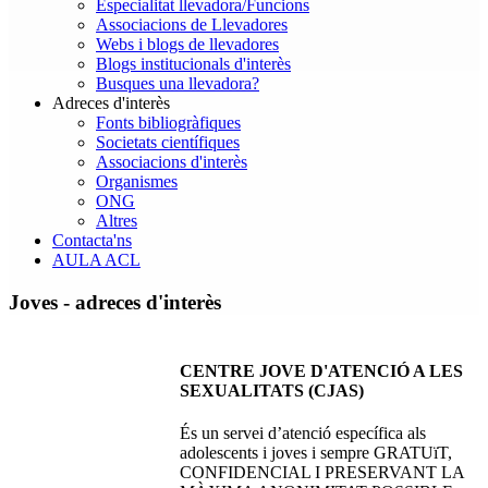
Especialitat llevadora/Funcions
Associacions de Llevadores
Webs i blogs de llevadores
Blogs institucionals d'interès
Busques una llevadora?
Adreces d'interès
Fonts bibliogràfiques
Societats científiques
Associacions d'interès
Organismes
ONG
Altres
Contacta'ns
AULA ACL
Joves - adreces d'interès
CENTRE JOVE D'ATENCIÓ A LES
SEXUALITATS (CJAS)
És un servei d’atenció específica als
adolescents i joves i sempre GRATUïT,
CONFIDENCIAL I PRESERVANT LA