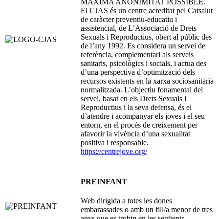
MÀXIMA ANONIMITAT POSSIBLE.
El CJAS és un centre acreditat pel Catsalut
de caràcter preventiu-educatiu i
assistencial, de L’Associació de Drets
Sexuals i Reproductius, obert al públic des
de l’any 1992. Es considera un servei de
referència, complementari als serveis
sanitaris, psicològics i socials, i actua des
d’una perspectiva d’optimització dels
recursos existents en la xarxa sociosanitària
normalitzada. L’objectiu fonamental del
servei, basat en els Drets Sexuals i
Reproductius i la seva defensa, és el
d’atendre i acompanyar els joves i el seu
entorn, en el procés de creixement per
afavorir la vivència d’una sexualitat
positiva i responsable.
https://centrejove.org/
PREINFANT
Web dirigida a totes les dones
embarassades o amb un fill/a menor de tres
anys que es trobin en les següents