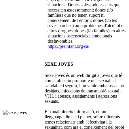
situacions: Dones soles; adolescents que
necessiten assessorament; dones (i/o
famílies) que no tenen suport ni
coneixement de l'entorn; dones (i/o les
seves parelles) amb problemes d'alcohol o
altres drogues; dones (i/o famílies) en altres
situacions psicosocials i emocionals
desfavorables.
https://preinfant.org/ca/
SEXE JOVES
Sexe Joves és un web dirigit a joves que té
com a objectiu promoure una sexualitat
saludable i segura, i prevenir embarassos no
desitjats, infeccions de transmissió sexual i
VIH, i abusos, assetjaments i agressions
sexuals.
El canal ofereix informació, en un
llenguatge directe i planer, sobre diferents
temes relacionats amb l'afectivitat i la
sexualitat, com ara el coneixement del propi