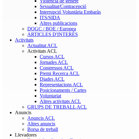
Violència de gènere
Sexualitat/Contracepció
Interrupció Voluntària Embaràs
ITS/SIDA
Altres publicacions
DOGC / BOE / Europea
ARTICLES D'INTERÈS
Activitats
Actualitat ACL
Activitats ACL
Cursos ACL
Jornades ACL
Congressos ACL
Premi Recerca ACL
Diades ACL
Representacions ACL
Posicionaments / Cartes
Voluntariat
Altres activitats ACL
GRUPS DE TREBALL ACL
Anuncis
Anuncis ACL
Altres anuncis
Borsa de treball
Llevadores