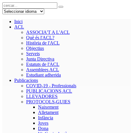
Inici
ACL
ASSOCIA'T A L'ACL
Què és l'ACL?
Història de l'ACL
Objectius
Serveis
Junta Directiva
Estatuts de l'ACL
Assemblees ACL
Estudiant adherida
Publicacions
COVID-19 - Professionals
PUBLICACIONS ACL
LLEVADORES
PROTOCOLS-GUIES
Naixement
Alletament
Infància
Joves
Dona