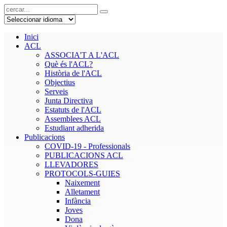
Inici
ACL
ASSOCIA'T A L'ACL
Què és l'ACL?
Història de l'ACL
Objectius
Serveis
Junta Directiva
Estatuts de l'ACL
Assemblees ACL
Estudiant adherida
Publicacions
COVID-19 - Professionals
PUBLICACIONS ACL
LLEVADORES
PROTOCOLS-GUIES
Naixement
Alletament
Infància
Joves
Dona