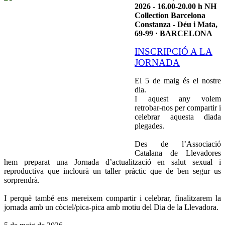
2026 - 16.00-20.00 h NH
Collection Barcelona
Constanza - Déu i Mata,
69-99 · BARCELONA
INSCRIPCIÓ A LA
JORNADA
El 5 de maig és el nostre
dia.
I aquest any volem
retrobar-nos per compartir i
celebrar aquesta diada
plegades.
Des de l’Associació
Catalana de Llevadores
hem preparat una Jornada d’actualització en salut sexual i
reproductiva que inclourà un taller pràctic que de ben segur us
sorprendrà.
I perquè també ens mereixem compartir i celebrar, finalitzarem la
jornada amb un còctel/pica-pica amb motiu del Dia de la Llevadora.