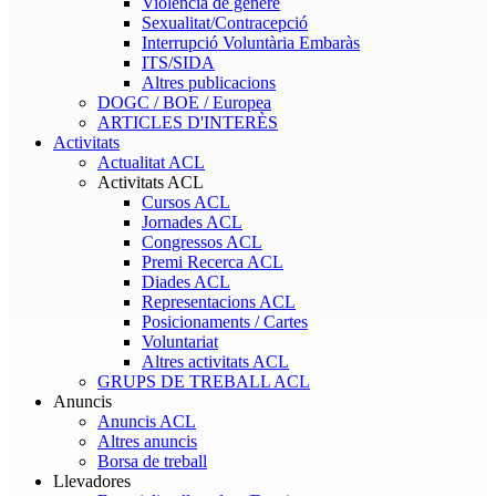
Violència de gènere
Sexualitat/Contracepció
Interrupció Voluntària Embaràs
ITS/SIDA
Altres publicacions
DOGC / BOE / Europea
ARTICLES D'INTERÈS
Activitats
Actualitat ACL
Activitats ACL
Cursos ACL
Jornades ACL
Congressos ACL
Premi Recerca ACL
Diades ACL
Representacions ACL
Posicionaments / Cartes
Voluntariat
Altres activitats ACL
GRUPS DE TREBALL ACL
Anuncis
Anuncis ACL
Altres anuncis
Borsa de treball
Llevadores