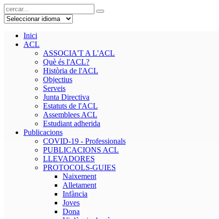
Inici
ACL
ASSOCIA'T A L'ACL
Què és l'ACL?
Història de l'ACL
Objectius
Serveis
Junta Directiva
Estatuts de l'ACL
Assemblees ACL
Estudiant adherida
Publicacions
COVID-19 - Professionals
PUBLICACIONS ACL
LLEVADORES
PROTOCOLS-GUIES
Naixement
Alletament
Infància
Joves
Dona