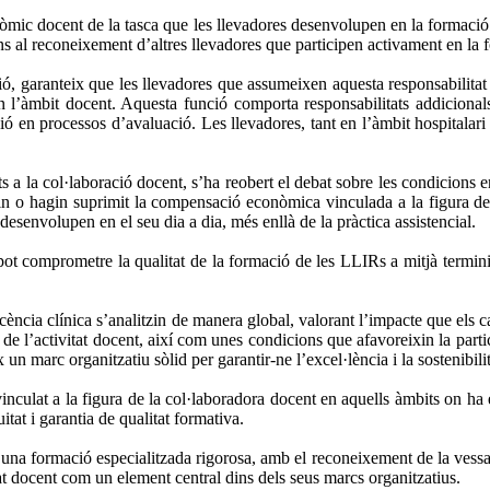
òmic docent de la tasca que les llevadores desenvolupen en la formació d
fins al reconeixement d’altres llevadores que participen activament en l
ió, garanteix que les llevadores que assumeixen aquesta responsabilitat 
l’àmbit docent. Aquesta funció comporta responsabilitats addicionals 
ació en processos d’avaluació. Les llevadores, tant en l’àmbit hospitalar
 a la col·laboració docent, s’ha reobert el debat sobre les condicions 
in o hagin suprimit la compensació econòmica vinculada a la figura de
desenvolupen en el seu dia a dia, més enllà de la pràctica assistencial.
 comprometre la qualitat de la formació de les LLIRs a mitjà termini, 
ència clínica s’analitzin de manera global, valorant l’impacte que els c
de l’activitat docent, així com unes condicions que afavoreixin la parti
 un marc organitzatiu sòlid per garantir-ne l’excel·lència i la sostenibilit
culat a la figura de la col·laboradora docent en aquells àmbits on ha es
at i garantia de qualitat formativa.
 formació especialitzada rigorosa, amb el reconeixement de la vessant 
tat docent com un element central dins dels seus marcs organitzatius.