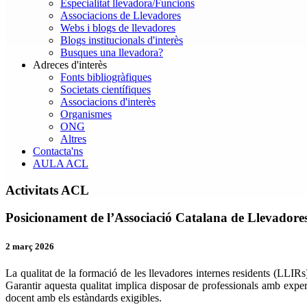
Especialitat llevadora/Funcions
Associacions de Llevadores
Webs i blogs de llevadores
Blogs institucionals d'interès
Busques una llevadora?
Adreces d'interès
Fonts bibliogràfiques
Societats científiques
Associacions d'interès
Organismes
ONG
Altres
Contacta'ns
AULA ACL
Activitats ACL
Posicionament de l’Associació Catalana de Llevadores 
2 març 2026
La qualitat de la formació de les llevadores internes residents (LLIR
Garantir aquesta qualitat implica disposar de professionals amb exper
docent amb els estàndards exigibles.