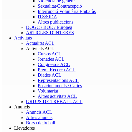
Violència de gènere
Sexualitat/Contracepció
Interrupció Voluntària Embaràs
ITS/SIDA
Altres publicacions
DOGC / BOE / Europea
ARTICLES D'INTERÈS
Activitats
Actualitat ACL
Activitats ACL
Cursos ACL
Jornades ACL
Congressos ACL
Premi Recerca ACL
Diades ACL
Representacions ACL
Posicionaments / Cartes
Voluntariat
Altres activitats ACL
GRUPS DE TREBALL ACL
Anuncis
Anuncis ACL
Altres anuncis
Borsa de treball
Llevadores