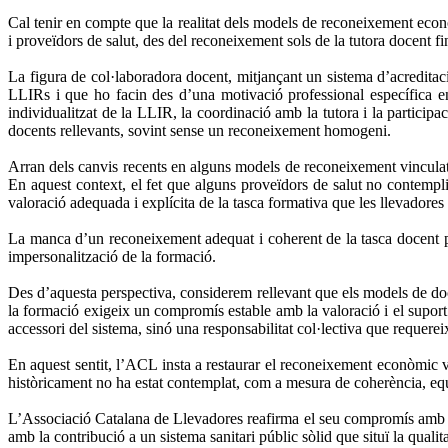
Cal tenir en compte que la realitat dels models de reconeixement econ
i proveïdors de salut, des del reconeixement sols de la tutora docent 
La figura de col·laboradora docent, mitjançant un sistema d’acreditac
LLIRs i que ho facin des d’una motivació professional específica en 
individualitzat de la LLIR, la coordinació amb la tutora i la particip
docents rellevants, sovint sense un reconeixement homogeni.
Arran dels canvis recents en alguns models de reconeixement vinculats
En aquest context, el fet que alguns proveïdors de salut no contempl
valoració adequada i explícita de la tasca formativa que les llevadores 
La manca d’un reconeixement adequat i coherent de la tasca docent pot
impersonalització de la formació.
Des d’aquesta perspectiva, considerem rellevant que els models de doc
la formació exigeix un compromís estable amb la valoració i el suport 
accessori del sistema, sinó una responsabilitat col·lectiva que requereix
En aquest sentit, l’ACL insta a restaurar el reconeixement econòmic vin
històricament no ha estat contemplat, com a mesura de coherència, equit
L’Associació Catalana de Llevadores reafirma el seu compromís amb una
amb la contribució a un sistema sanitari públic sòlid que situï la quali